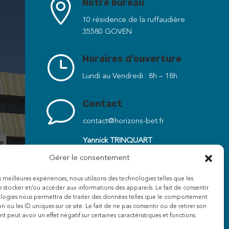

Notre bureau
10 résidence de la ruffaudière
35580 GOVEN
}
Horaires d'ouverture
Lundi au Vendredi : 8h – 18h
v
Contact
contact@horizons-bet.fr
Yannick TRINQUART
06 38 17 70 51
Gérer le consentement
Benjamin DUPRÉ
es meilleures expériences, nous utilisons des technologies telles que les
06 89 82 82 20
 stocker et/ou accéder aux informations des appareils. Le fait de consentir
ologies nous permettra de traiter des données telles que le comportement
n ou les ID uniques sur ce site. Le fait de ne pas consentir ou de retirer son
 peut avoir un effet négatif sur certaines caractéristiques et fonctions.