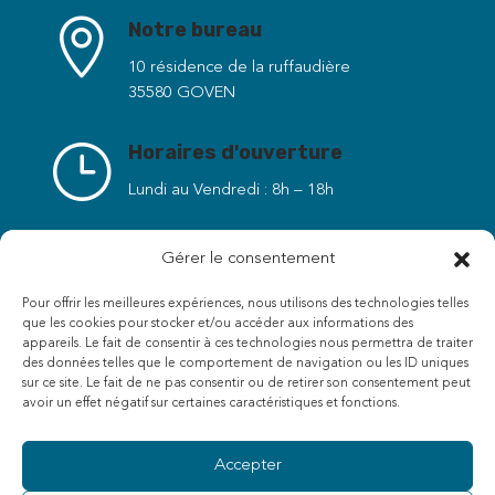

Notre bureau
10 résidence de la ruffaudière
35580 GOVEN
}
Horaires d'ouverture
Lundi au Vendredi : 8h – 18h
v
Contact
Gérer le consentement
contact@horizons-bet.fr
Pour offrir les meilleures expériences, nous utilisons des technologies telles
que les cookies pour stocker et/ou accéder aux informations des
Yannick TRINQUART
appareils. Le fait de consentir à ces technologies nous permettra de traiter
06 38 17 70 51
des données telles que le comportement de navigation ou les ID uniques
sur ce site. Le fait de ne pas consentir ou de retirer son consentement peut
Benjamin DUPRÉ
avoir un effet négatif sur certaines caractéristiques et fonctions.
06 89 82 82 20
Accepter